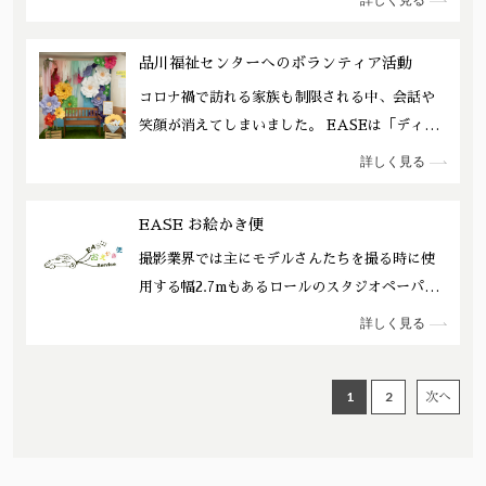
詳しく見る
た。それは地域振興、新たなコミュニティ形成
の為のイベントでEASEのスペースを提供して
品川福祉センターへのボランティア活動
毎月開催しています。目黒駅周辺という小さな
コロナ禍で訪れる家族も制限される中、会話や
生活圏にいても知り合うことのない人たちを繋
笑顔が消えてしまいました。 EASEは「ディス
ぎ合わせることで緩やかでも有機的な関係性を
プレイで皆に笑顔をプレゼントしたい！」 と言
保つ会にしていければと考えています。 コロナ
詳しく見る
う思いで人が行き交うロビーで「笑顔や会話が
でオンライン開催していましたが現在はリアル
交差するロビー」に変えるためのディスプレイ
開催しています。
EASE お絵かき便
を実施しました。 結果多くの関係者に喜ばれ、
撮影業界では主にモデルさんたちを撮る時に使
いつもは部屋から出ないお年寄りがディスプレ
用する幅2.7mもあるロールのスタジオペーパー
イを見るためにロビーまで降りてくるようにな
を使用します。撮影して汚れた部分をカットし
ったと聞きました。ディスプレイに抱かれて多
詳しく見る
ながらロールを伸ばして使っていきます。 最後
くの入所者や職員の方たちが一杯写真を撮って
の3～5mになるとモデルさんをカバーできない
いただきました。 これからも「笑顔創造ボラン
1
2
次へ
ので廃棄する場合が多いです。一 方、市中の保
ティア」を続けていきます 。
育園や施設などでは絵を描く紙が不足している
ので家庭から折り込みチラ シの裏面が白いもの
を募集していると聞きました。 この2者をつなげ