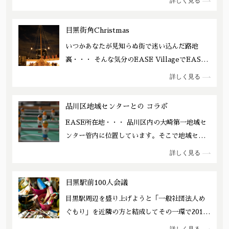
やデータを使って伝えると言うのは難しい作業
詳しく見る
世界でものすごい情報交換をして生きている
です。
よ！
目黒街角Christmas
いつかあなたが見知らぬ街で迷い込んだ路地
裏・・・ そんな気分のEASE VillageでEASE
らしいディスプレイでどこにもないクリスマス
詳しく見る
を演出します。 「あなたを想う」をコンセプト
に会場内で大切な人に手紙を書いて投函しても
品川区地域センターとの コラボ
らいます。毎年多くの方が1年を振り返り、また
EASE所在地・・・ 品川区内の大崎第一地域セ
翌年に思いを馳せて手紙を書いています。そこ
ンター管内に位置しています。そこで地域セン
には温かでゆったりした時間が流れています。
ターとのコラボで地域近隣を中心とした地域活
またエシカルをキーワードに様々なジャンルの
詳しく見る
性化を目指しています。 企画から運営まで
方に出店していただきます。 お客さまは会場内
EASEと地域住民で行う「サキイチ街角フェス
に散りばめられたこだわりのストーリーとミュ
目黒駅前100人会議
ティバル」をEASEVillageで開催しました。
ージシャンの音楽にエスコートされて路地裏を
目黒駅周辺を盛り上げようと「一般社団法人め
旅します。
ぐもり」を近隣の方と結成してその一環で2019
年5月に「目黒駅前100人会議」を立ち上げまし