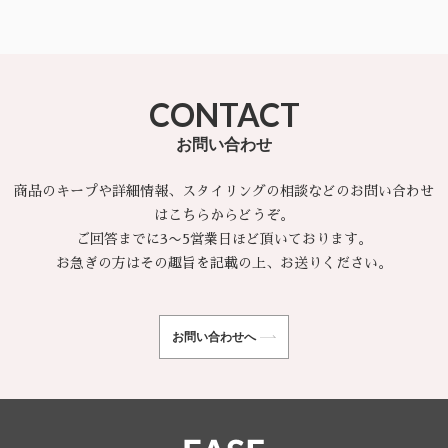
られればゴミを減らし子供たちの情操教育上役
にも役立つと思い始めました。配布する施設を
100施設ほどに増やして約30スタジオからペー
CONTACT
パーの提供をしていただき効率よくデリバリー
をするシステムを作っていこうと思っていま
お問い合わせ
す。（この試みは30ほどの施設に届けた段階で
ニーズをより的確につかむため一旦STOPして
商品のキープや詳細情報、スタイリングの相談などのお問い合わせ
います。）
はこちらからどうぞ。
ご回答までに3〜5営業日ほど頂いております。
お急ぎの方はその趣旨を記載の上、お送りください。
お問い合わせへ