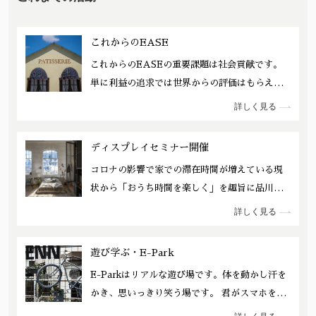
これからのEASE
これからのEASEの重要課題は社会貢献です。
単に利益の追求では世界からの評価はもらえま
せん。現代は多くの解決するべき様々な問題を
詳しく見る
抱えています。その解決の糸口は現状一般的に
はSDGｓの実践です。2030年までの10年は非常
ディスプレイセミナー開催
に重要な10年になります。まず自分たちがサス
コロナの影響で家での滞在時間が増えている現
ティナブルな環境を作りその中でEASEは「伝
状から「おうち時間を楽しく」を趣旨に品川区
える」ことを実践していきます。難しいを楽し
地域センターからの依頼でEASEのディスプレ
く！かっこよく！スマートに伝えることが使命
詳しく見る
イ力を活用して「生活に彩を添えるディスプレ
だと考えています。伝えることで世の中を少し
イ」「食空間ディスプレイ」のセミナーを
でも良い方向に変えていきたい！と社員全員が
遊び学ぶ・E-Park
EASEスタッフが行いました。 多くの撮影やイ
思っています。
E-Parkはリアルな遊び場です。体を動かし汗を
ベントでディスプレイを実践しているスタッフ
かき、思いっきり笑う場です。 君がスマホを触
でも一般の方に分かり易くディスプレイを言葉
っている足元に何百億という微生物がリアルな