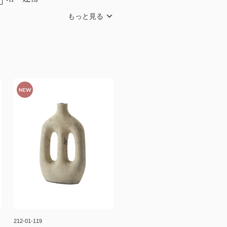
NEW
212-01-119