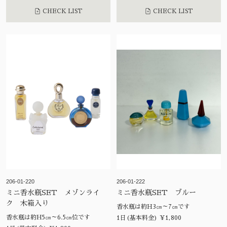
CHECK LIST
CHECK LIST
206-01-220
206-01-222
ミニ香水瓶SET メゾンライ
ミニ香水瓶SET ブルー
ク 木箱入り
香水瓶は約H3㎝～7㎝です
香水瓶は約H5㎝～6.5㎝位です
1日(基本料金) ¥1,800