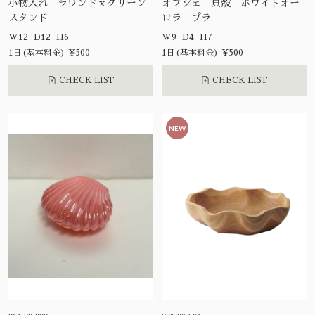
小物入れ ラウンドｘグリーン
オブジェ 貝殻 ホワイトオー
スタンド
ロラ プラ
W12 D12 H6
W9 D4 H7
1日(基本料金) ¥500
1日(基本料金) ¥500
CHECK LIST
CHECK LIST
NEW