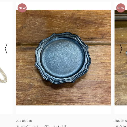
NEW
NEW
201-03-018
206-02-