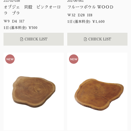
211-02-038
201-06-561
オブジェ 貝殻 ピンクオーロ
フルーツボウル ＷＯＯＤ
ラ プラ
W32 D28 H8
W9 D4 H7
1日(基本料金) ¥1,600
1日(基本料金) ¥500
CHECK LIST
CHECK LIST
NEW
NEW