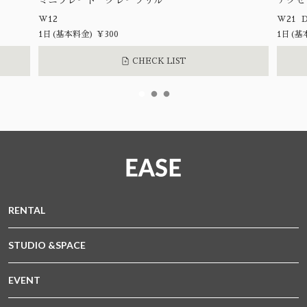
ミニプレート グレーフリル
アクセ
W12
1日(基本料金) ¥300
1日(基
CHECK LIST
RENTAL
STUDIO &SPACE
EVENT