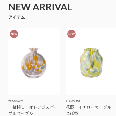
NEW ARRIVAL
アイテム
NEW
NEW
212-03-452
212-03-451
一輪挿し オレンジｘパー
花器 イエローマーブル
プルマーブル
つぼ型