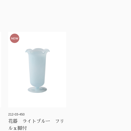
NEW
212-03-450
花器 ライトブルー フリ
ルｘ脚付