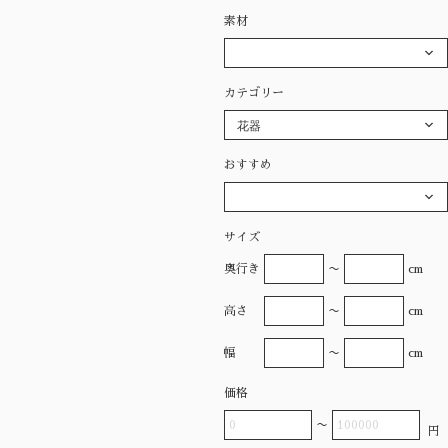
素材
カテゴリー
花器
おすすめ
サイズ
奥行き
〜
cm
高さ
〜
cm
幅
〜
cm
価格
〜
円