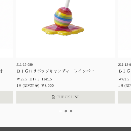
211-12-989
211-12-
付
ＢＩＧロリポップキャンディ レインボー
ＢＩＧ
W25.5 D17.5 H41.5
1日(基本料金) ¥3,000
1日(基本
CHECK LIST