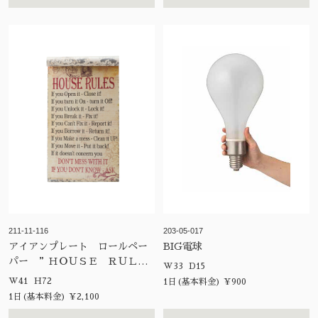
211-11-116
203-05-017
アイアンプレート ロールペー
BIG電球
パー ”ＨＯＵＳＥ ＲＵＬＥ
W33 D15
Ｓ”
W41 H72
1日(基本料金) ¥900
1日(基本料金) ¥2,100