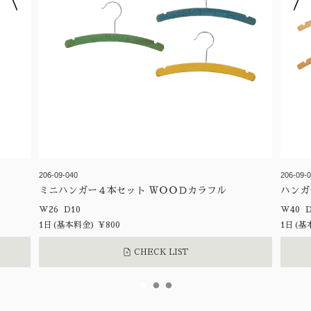
206-09-040
206-09-
ミニハンガー４本セット ＷＯＯＤカラフル
ハンガ
W26 D10
W4
1日(基本料金) ¥800
1日(基本
CHECK LIST