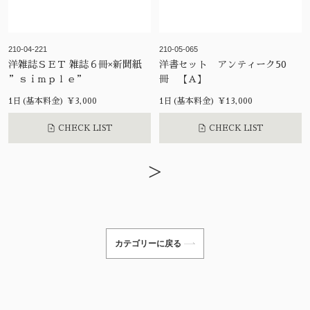
210-04-221
210-05-065
洋雑誌ＳＥＴ 雑誌６冊×新聞紙
洋書セット アンティーク50
”ｓｉｍｐｌｅ”
冊 【A】
1日(基本料金) ¥3,000
1日(基本料金) ¥13,000
CHECK LIST
CHECK LIST
>
カテゴリーに戻る