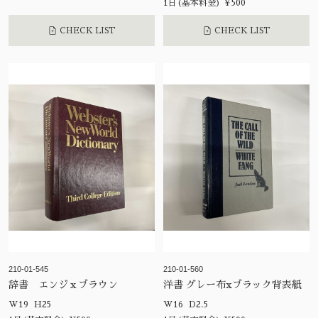
1日(基本料金) ¥500
CHECK LIST
CHECK LIST
210-01-545
210-01-560
辞書 エンジｘブラウン
洋書 グレー布xブラック背表紙
W19 H25
W16 D2.5