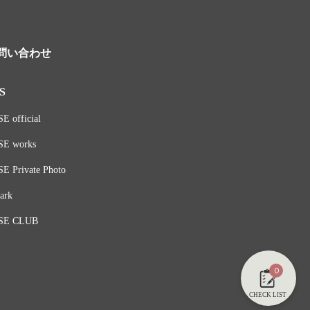
問い合わせ
S
E official
SE works
E Private Photo
ark
SE CLUB
0
CHECK LIST