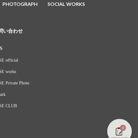
PHOTOGRAPH
SOCIAL WORKS
問い合わせ
S
E official
SE works
E Private Photo
ark
SE CLUB
0