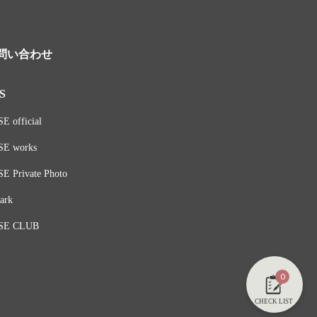
問い合わせ
S
E official
SE works
E Private Photo
ark
SE CLUB
0
CHECK LIST