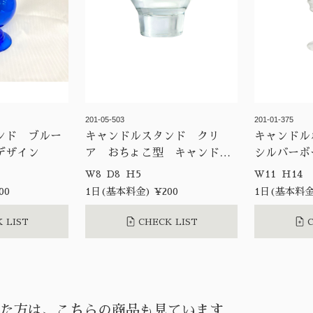
201-05-503
201-01-375
ンド ブルー
キャンドルスタンド クリ
キャンド
デザイン
ア おちょこ型 キャンド
シルバーボ
ル キャンドルホルダー
W8 D8 H5
W11 H14
00
1日(基本料金) ¥200
1日(基本料金)
 LIST
CHECK LIST
C
た方は、こちらの商品も見ています