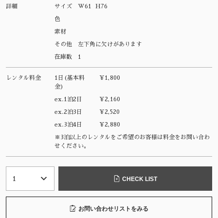
詳細
サイズ
W61 H76
色
素材
その他
左下角に欠けがあります
在庫数
1
レンタル料金
1日(基本料
¥1,800
金)
ex.1泊2日
¥2,160
ex.2泊3日
¥2,520
ex.3泊4日
¥2,880
※3泊以上のレンタルをご希望のお客様は料金をお問い合わ
せください。
CHECK LIST
お問い合わせリストをみる