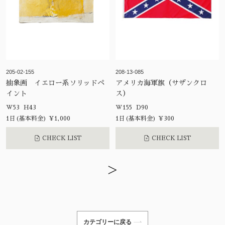
205-02-155
208-13-085
抽象画 イエロー系ソリッドペ
アメリカ海軍旗（サザンクロ
イント
ス）
W53 H43
W155 D90
1日(基本料金) ¥1,000
1日(基本料金) ¥300
CHECK LIST
CHECK LIST
>
カテゴリーに戻る