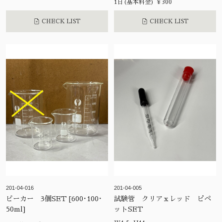
1日(基本料金) ¥300
CHECK LIST
CHECK LIST
201-04-016
201-04-005
ビーカー 3個SET [600･100･
試験管 クリアｘレッド ピペ
50ml]
ットSET