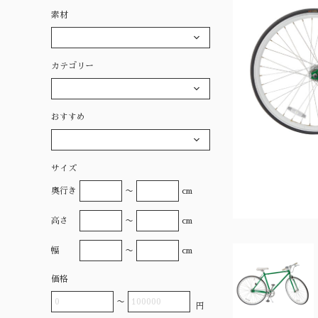
素材
カテゴリー
おすすめ
サイズ
奥行き
〜
cm
高さ
〜
cm
幅
〜
cm
価格
〜
円