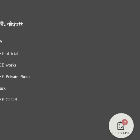
問い合わせ
S
E official
SE works
E Private Photo
ark
SE CLUB
0
CHECK LIST