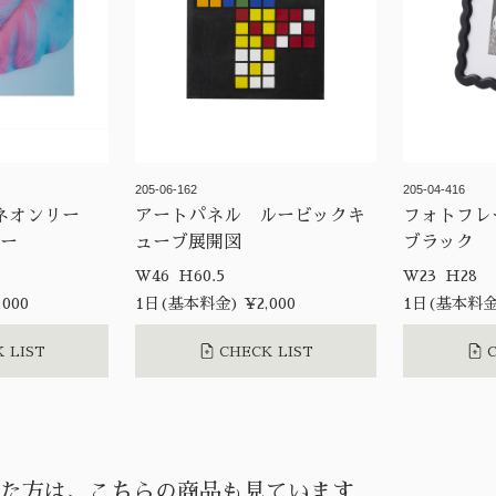
205-06-162
205-04-416
ネオンリー
アートパネル ルービックキ
フォトフレ
ルー
ューブ展開図
ブラック
W46 H60.5
W23 H28
000
1日(基本料金) ¥2,000
1日(基本料金)
 LIST
CHECK LIST
C
た方は、こちらの商品も見ています