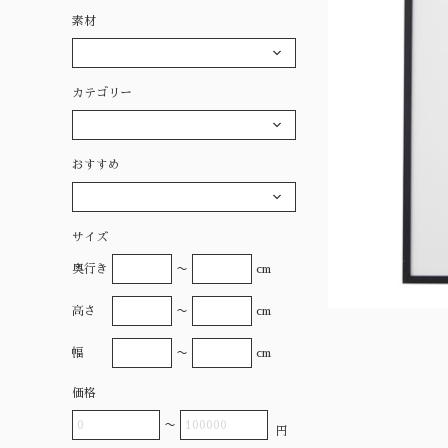
素材
カテゴリー
おすすめ
サイズ
奥行き
〜
cm
高さ
〜
cm
幅
〜
cm
価格
〜
円