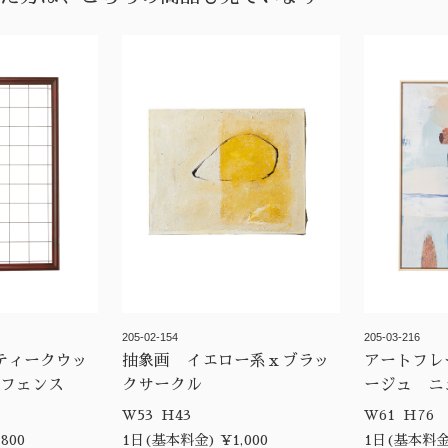
205-02-154
205-03-216
ティークウッ
抽象画 イエロー系ｘブラッ
アートフレ
子フェンス
クサークル
ージュ ニ
ト Ｂ
W53 H43
W61 H76
800
1日(基本料金) ¥1,000
1日(基本料金)