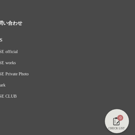
問い合わせ
S
E official
SE works
E Private Photo
ark
SE CLUB
0
CHECK LIST