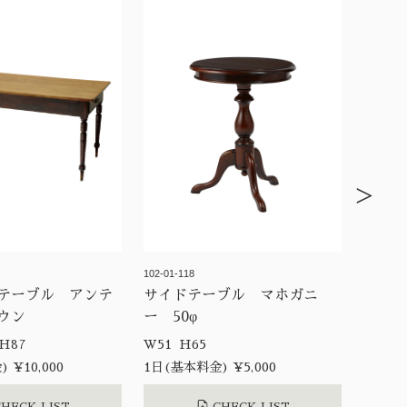
>
102-01-118
テーブル アンテ
サイドテーブル マホガニ
ウン
ー 50φ
W153 D72 H87
W51 H65
 ¥10,000
1日(基本料金) ¥5,000
HECK LIST
CHECK LIST