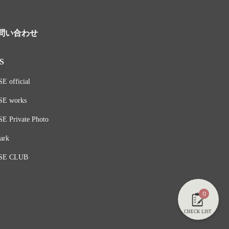
問い合わせ
S
E official
SE works
E Private Photo
ark
SE CLUB
0
CHECK LIST