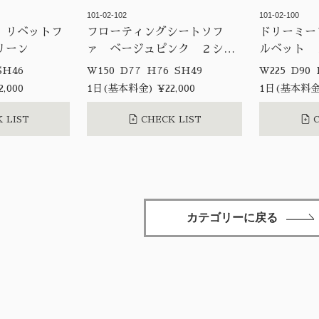
101-02-102
101-02-100
 リベットフ
フローティングシートソフ
ドリーミー
リーン
ァ ベージュピンク ２シー
ルベット 
ター
8 D70 H99 SH46
W150 D77 H76 SH49
,000
1日(基本料金) ¥22,000
1日(基本料金)
 LIST
CHECK LIST
C
カテゴリーに戻る