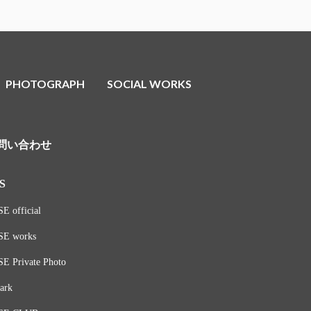
PHOTOGRAPH
SOCIAL WORKS
問い合わせ
S
E official
SE works
E Private Photo
ark