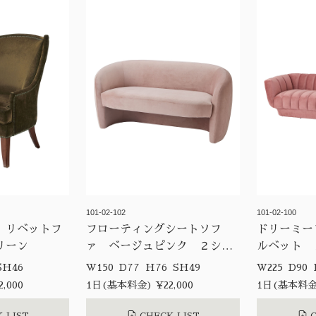
101-02-102
101-02-100
 リベットフ
フローティングシートソフ
ドリーミー
リーン
ァ ベージュピンク ２シー
ルベット 
ター
8 D70 H99 SH46
W150 D77 H76 SH49
,000
1日(基本料金) ¥22,000
1日(基本料金)
 LIST
CHECK LIST
C