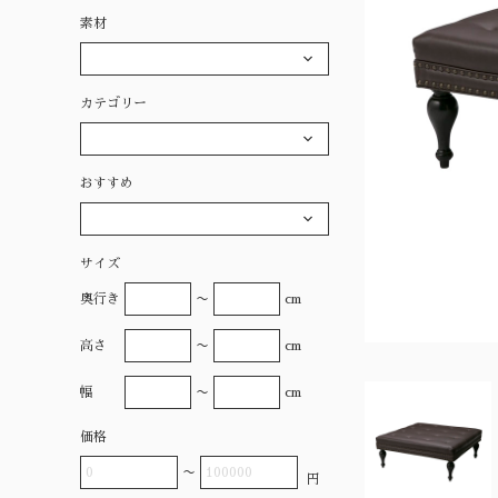
素材
カテゴリー
おすすめ
サイズ
奥行き
〜
cm
高さ
〜
cm
幅
〜
cm
価格
〜
円