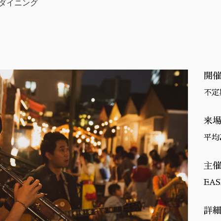
ダイニング
開
不定期
来
平均
主
EAS
詳