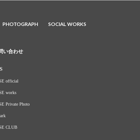
PHOTOGRAPH
SOCIAL WORKS
問い合わせ
S
E official
SE works
E Private Photo
ark
SE CLUB