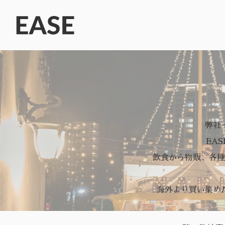
弊社
EA
飲食から物販、各種
海外より買い集め